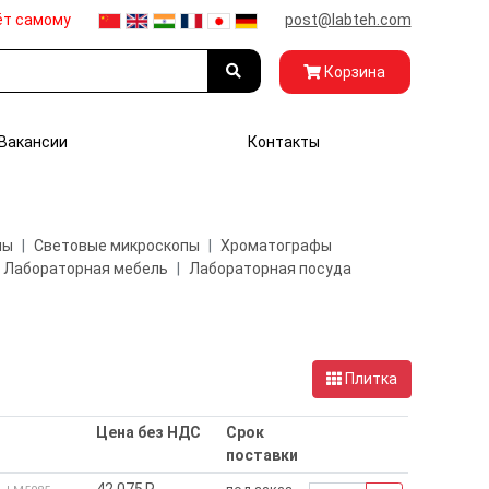
ёт самому
post@labteh.com
Корзина
Вакансии
Контакты
пы
Световые микроскопы
Хроматографы
Лабораторная мебель
Лабораторная посуда
Плитка
Цена без НДС
Срок
поставки
42 075₽