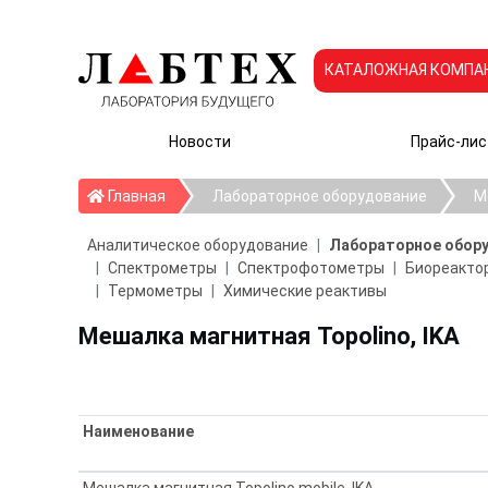
КАТАЛОЖНАЯ КОМПА
Новости
Прайс-лис
Главная
Главная
Лабораторное оборудование
М
Аналитическое оборудование
Лабораторное обор
Спектрометры
Спектрофотометры
Биореактор
Термометры
Химические реактивы
Мешалка магнитная Topolino, IKA
Наименование
Мешалка магнитная Topolino mobile, IKA