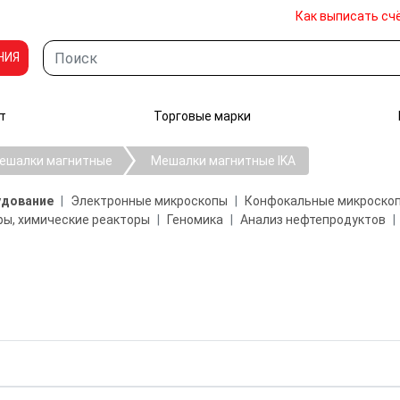
Как выписать сч
НИЯ
т
Торговые марки
ешалки магнитные
Мешалки магнитные IKA
удование
Электронные микроскопы
Конфокальные микроско
ы, химические реакторы
Геномика
Анализ нефтепродуктов