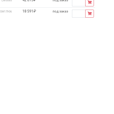
под заказ
LM5085
18 591₽
под заказ
SW17906