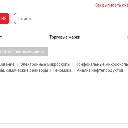
Как выписать сч
НИЯ
т
Торговые марки
для чистых помещений
дование
Электронные микроскопы
Конфокальные микроскоп
ы, химические реакторы
Геномика
Анализ нефтепродуктов