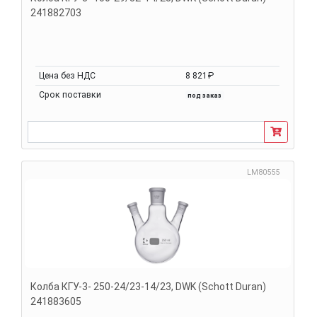
241882703
Цена без НДС
8 821₽
Срок поставки
под заказ
LM80555
Колба КГУ-3- 250-24/23-14/23, DWK (Schott Duran)
241883605