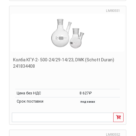
LM80551
Колба КГУ-2- 500-24/29-14/23, DWK (Schott Duran)
241834408
Цена без НДС
8 627₽
Срок поставки
под заказ
LM80552