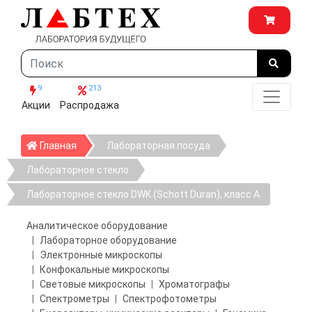
9
213
Акции
Распродажа
Главная
Главная
Лабораторная посуда
Лабораторное стекло
Лабораторное стекло DWK (Schott Duran), класс А
Аналитическое оборудование
Лабораторное оборудование
Электронные микроскопы
Конфокальные микроскопы
Световые микроскопы
Хроматографы
Спектрометры
Спектрофотометры