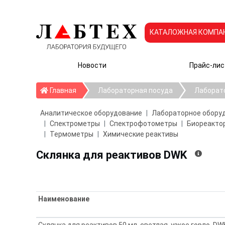
КАТАЛОЖНАЯ КОМПА
Новости
Прайс-лис
Главная
Главная
Лабораторная посуда
Лаборат
Аналитическое оборудование
Лабораторное обору
Спектрометры
Спектрофотометры
Биореактор
Термометры
Химические реактивы
Склянка для реактивов DWK
Наименование
Склянка для реактивов 50 мл, светлая, узкое горло, DW