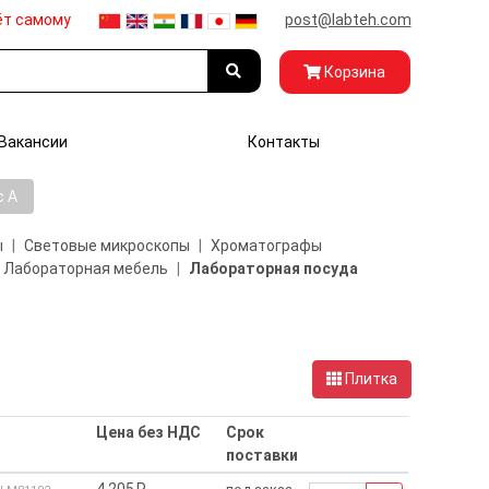
ёт самому
post@labteh.com
Корзина
Вакансии
Контакты
с А
ы
Световые микроскопы
Хроматографы
Лабораторная мебель
Лабораторная посуда
Плитка
Цена без НДС
Срок
поставки
4 205₽