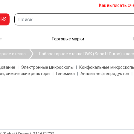
Как выписать сч
НИЯ
т
Торговые марки
орное стекло
Лабораторное стекло DWK (Schott Duran), клас
дование
Электронные микроскопы
Конфокальные микроскоп
ы, химические реакторы
Геномика
Анализ нефтепродуктов
K (Schott Duran), 211651702