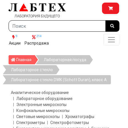
9
214
Акции
Распродажа
Главная
Главная
Лабораторная посуда
Лабораторное стекло
Лабораторное стекло DWK (Schott Duran), класс А
Аналитическое оборудование
Лабораторное оборудование
Электронные микроскопы
Конфокальные микроскопы
Световые микроскопы
Хроматографы
Спектрометры
Спектрофотометры