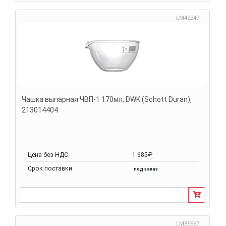
LM42247
Чашка выпарная ЧВП-1 170мл, DWK (Schott Duran),
213014404
Цена без НДС
1 685₽
Срок поставки
под заказ
LM85667