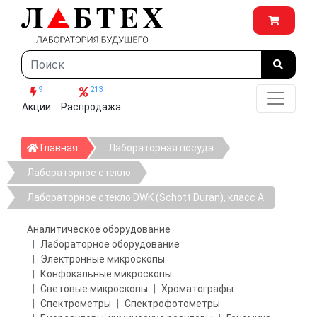
9
213
Акции
Распродажа
Главная
Главная
Лабораторная посуда
Лабораторное стекло
Лабораторное стекло DWK (Schott Duran), класс А
Аналитическое оборудование
Лабораторное оборудование
Электронные микроскопы
Конфокальные микроскопы
Световые микроскопы
Хроматографы
Спектрометры
Спектрофотометры