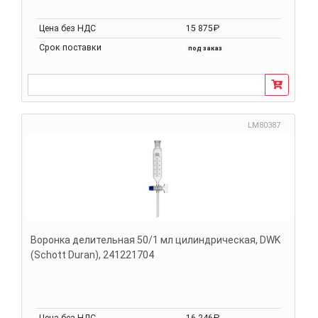
Цена без НДС
15 875₽
Срок поставки
под заказ
LM80387
Воронка делительная 50/1 мл цилиндрическая, DWK
(Schott Duran), 241221704
Цена без НДС
16 246₽