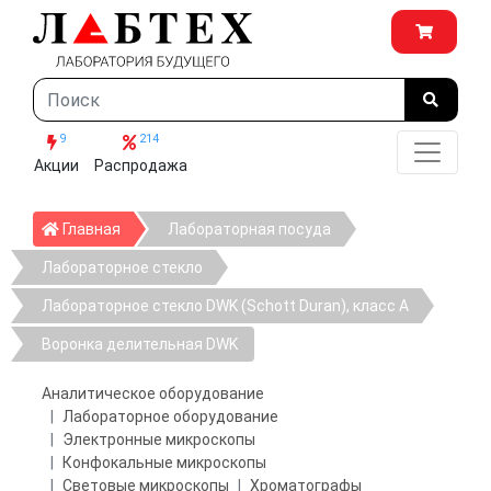
9
214
Акции
Распродажа
Главная
Главная
Лабораторная посуда
Лабораторное стекло
Лабораторное стекло DWK (Schott Duran), класс А
Воронка делительная DWK
Аналитическое оборудование
Лабораторное оборудование
Электронные микроскопы
Конфокальные микроскопы
Световые микроскопы
Хроматографы