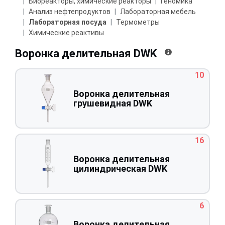
Биореакторы, химические реакторы
Геномика
Анализ нефтепродуктов
Лабораторная мебель
Лабораторная посуда
Термометры
Химические реактивы
Воронка делительная DWK
10
Воронка делительная
грушевидная DWK
16
Воронка делительная
цилиндрическая DWK
6
Воронка делительная