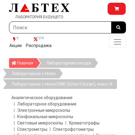
9
214
Акции
Распродажа
Главная
Главная
Лабораторная посуда
Лабораторное стекло
Лабораторное стекло DWK (Schott Duran), класс А
Аналитическое оборудование
Лабораторное оборудование
Электронные микроскопы
Конфокальные микроскопы
Световые микроскопы
Хроматографы
Спектрометры
Спектрофотометры