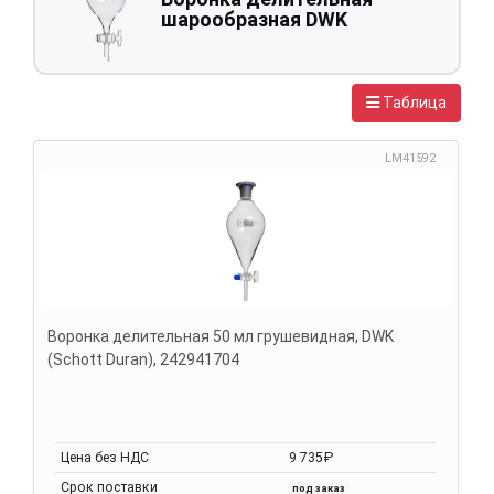
шарообразная DWK
Таблица
LM41592
Воронка делительная 50 мл грушевидная, DWK
(Schott Duran), 242941704
Цена без НДС
9 735₽
Срок поставки
под заказ