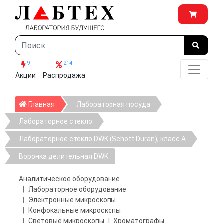
9
214
Акции
Распродажа
Главная
Главная
Лабораторная посуда
Лабораторное стекло
Лабораторное стекло DWK (Schott Duran), класс А
Воронка делительная DWK
Аналитическое оборудование
Лабораторное оборудование
Электронные микроскопы
Конфокальные микроскопы
Световые микроскопы
Хроматографы