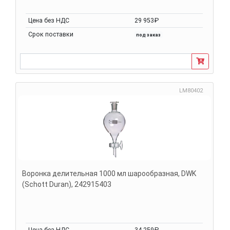
Цена без НДС
29 953₽
Срок поставки
под заказ
LM80402
Воронка делительная 1000 мл шарообразная, DWK
(Schott Duran), 242915403
Цена без НДС
34 259₽