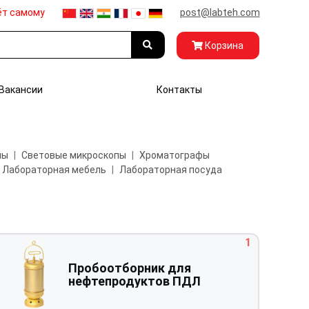
ёт самому
post@labteh.com
Корзина
Вакансии
Контакты
пы
Световые микроскопы
Хроматографы
Лабораторная мебель
Лабораторная посуда
1
Пробоотборник для
нефтепродуктов ПДЛ