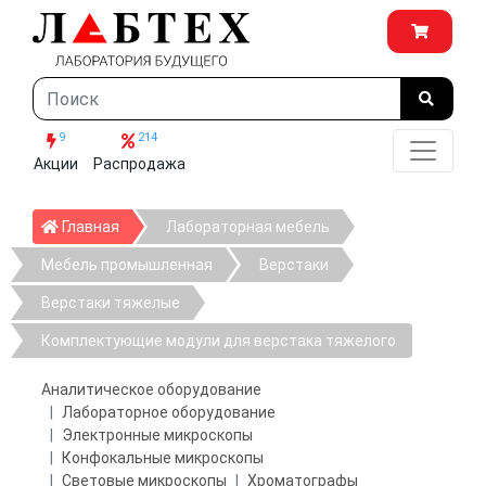
9
214
Акции
Распродажа
Главная
Главная
Лабораторная мебель
Мебель промышленная
Верстаки
Верстаки тяжелые
Комплектующие модули для верстака тяжелого
Аналитическое оборудование
Лабораторное оборудование
Электронные микроскопы
Конфокальные микроскопы
Световые микроскопы
Хроматографы