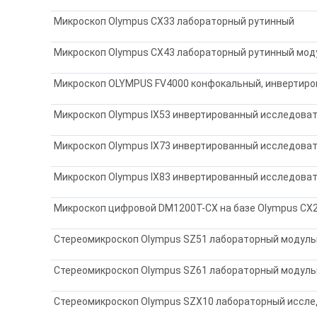
процессов,
изучения сложных материалов.
Эт
Микроскоп Olympus CX33 лабораторный рутинный
производит микроскопические системы для
анализа
металлов,
полимеров,
керамики,
элек
Микроскоп Olympus CX43 лабораторный рутинный мо
Современные микроскопы Olympus оснащаю
Микроскоп OLYMPUS FV4000 конфокальный, инвертир
анализировать изображения.
Такие системы 
Микроскоп Olympus IX53 инвертированный исследова
структур.
Цифровые технологии значительно
Микроскоп Olympus IX73 инвертированный исследова
Микроскопы Olympus известны высоким каче
оптические элементы,
стабильные механичес
Микроскоп Olympus IX83 инвертированный исследова
исследования.
Современные системы позволя
используется в различных областях науки и
Микроскоп цифровой DM1200T-CX на базе Olympus CX2
представительствами и научными центрами в
медицинских учреждениях,
в научно-исследо
Стереомикроскоп Olympus SZ51 лабораторный модул
оптических систем и надежностью оборудова
Стереомикроскоп Olympus SZ61 лабораторный модул
Микроскопия играет ключевую роль в научны
Стереомикроскоп Olympus SZX10 лабораторный иссле
уровне.
Компания
Olympus
внесла значительны