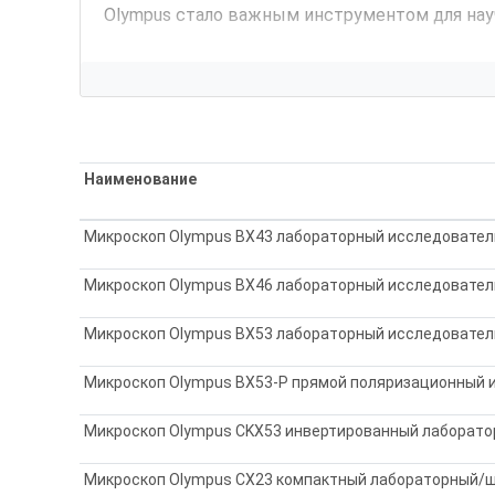
Olympus стало важным инструментом для нау
Компания Olympus была основана в 1919 году 
производством микроскопови термометров. У
приборов для научных исследований.
Со врем
производителей медицинского оборудования,
визуализации, создавая современные систем
Наименование
приборов для научных исследований и пром
Микроскоп Olympus BX43 лабораторный исследовател
Одним из ключевых направлений деятельнос
исследования
клеток,
тканей,
микроорганизм
Микроскоп Olympus BX46 лабораторный исследовател
качество изображения и точную передачу де
Микроскоп Olympus BX53 лабораторный исследовате
Инвертированные микроскопы
широко исполь
Микроскоп Olympus BX53-P прямой поляризационный 
в
клеточной биологии,
биотехнологиях,
фармац
в жидкой среде.
Микроскоп Olympus CKX53 инвертированный лаборато
Olympus разрабатывает
конфокальные лазер
Микроскоп Olympus CX23 компактный лабораторный/
реконструкции объектов.
Конфокальная микр