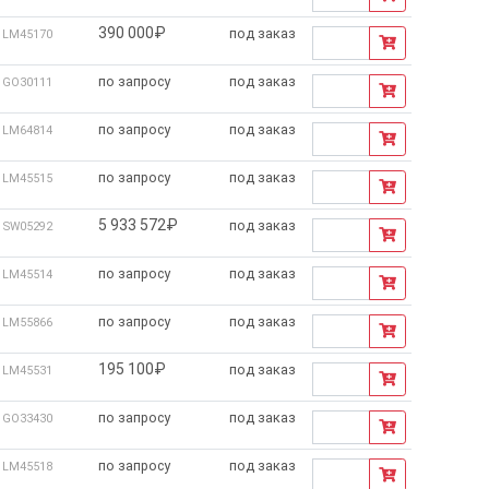
цинских исследованиях.
Компания также
390 000₽
под заказ
LM45170
я
фекты и изучать структуру материалов.
по запросу
под заказ
GO30111
 позволяющими регистрировать и
по запросу
под заказ
LM64814
ботку данных,
автоматический анализ
по запросу
под заказ
LM45515
5 933 572₽
под заказ
SW05292
ров компании включают
высокоточные
изации,
автоматизацию процессов
по запросу
под заказ
LM45514
астностью.
Оборудование Olympus
й технологической компанией с
по запросу
под заказ
LM55866
уется
в университетских лабораториях,
в
ация бренда Olympus связана с качеством
195 100₽
под заказ
LM45531
по запросу
под заказ
GO33430
анизмов и материалов на микроскопическом
по запросу
под заказ
 современные технологии визуализации и
LM45518