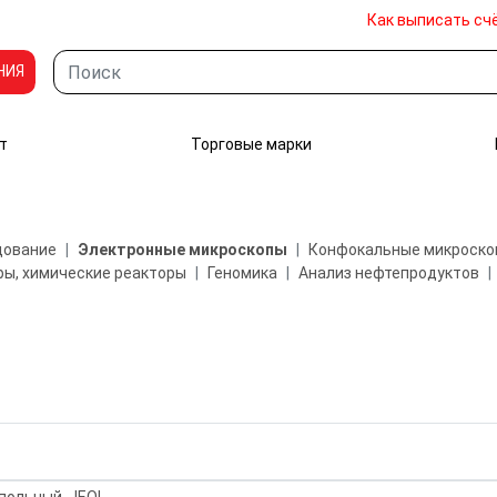
Как выписать сч
НИЯ
т
Торговые марки
дование
Электронные микроскопы
Конфокальные микроско
ы, химические реакторы
Геномика
Анализ нефтепродуктов
польный, JEOL